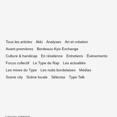
reet-art bordelais
Tous les articles
Akki
Analyses
Art et création
Avant-premières
Bordeaux-Kyiv Exchange
Culture & handicap
En résidence
Entretiens
Événements
Focus collectif
Le Type de Rap
Les actualités
Les mixes du Type
Les nuits bordelaises
Médias
Scene city
Scène locale
Sélectas
Type Talk