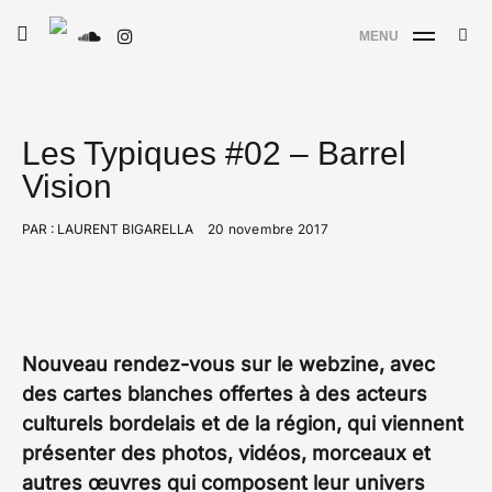
Skip
Searc
toggle
MENU
to
open/close
SE
Le Type
for:
sidebar
content
Les Typiques #02 – Barrel
Vision
PAR :
LAURENT BIGARELLA
20 novembre 2017
Nouveau rendez-vous sur le webzine, avec
des cartes blanches offertes à des acteurs
culturels bordelais et de la région, qui viennent
présenter des photos, vidéos, morceaux et
autres œuvres qui composent leur univers