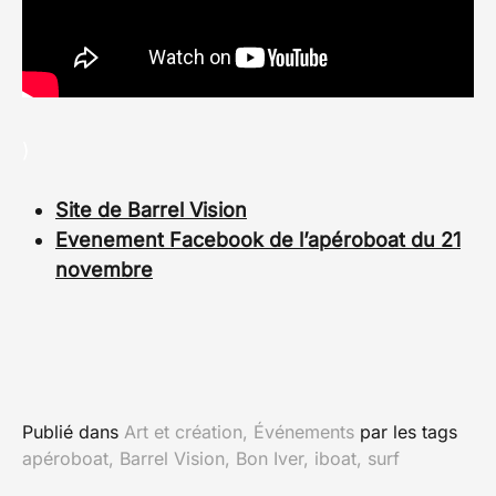
)
Site de Barrel Vision
Evenement Facebook de l’apéroboat du 21
novembre
Publié dans
Art et création
,
Événements
par
les tags
apéroboat
,
Barrel Vision
,
Bon Iver
,
iboat
,
surf