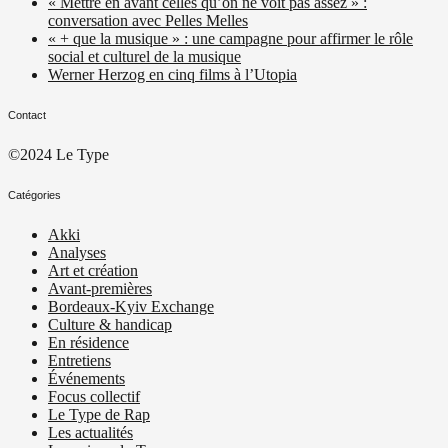
« Mettre en avant celles qu’on ne voit pas assez » :
conversation avec Pelles Melles
« + que la musique » : une campagne pour affirmer le rôle
social et culturel de la musique
Werner Herzog en cinq films à l’Utopia
Contact
©2024 Le Type
Catégories
Akki
Analyses
Art et création
Avant-premières
Bordeaux-Kyiv Exchange
Culture & handicap
En résidence
Entretiens
Événements
Focus collectif
Le Type de Rap
Les actualités