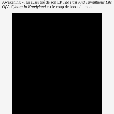
Awakening », lui aussi tiré de son EP
The Fast And Tumultuous Life
Of A Cyborg In Kandyland
est le coup de boost du mois.