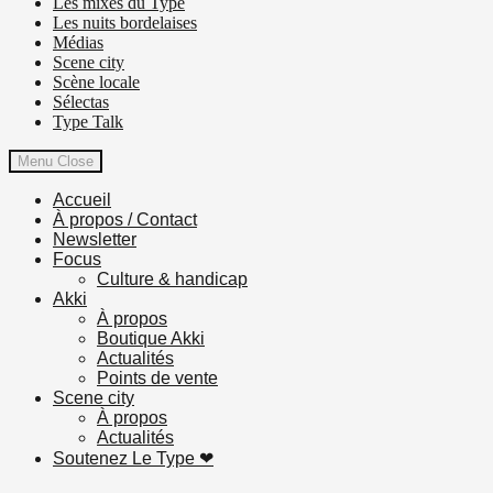
Les mixes du Type
Les nuits bordelaises
Médias
Scene city
Scène locale
Sélectas
Type Talk
Menu
Close
Accueil
À propos / Contact
Newsletter
Focus
Culture & handicap
Akki
À propos
Boutique Akki
Actualités
Points de vente
Scene city
À propos
Actualités
Soutenez Le Type ❤︎