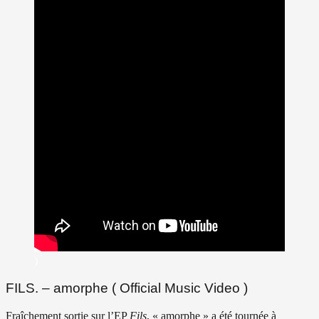
)
FILS. – amorphe ( Official Music Video )
Fraîchement sortie sur l’EP
Fils
, « amorphe » a été tournée à