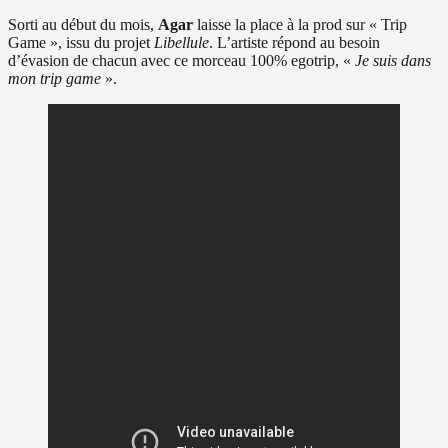
Sorti au début du mois,
Agar
laisse la place à la prod sur « Trip
Game », issu du projet
Libellule
. L’artiste répond au besoin
d’évasion de chacun avec ce morceau 100% egotrip, «
Je suis dans
mon trip game
».