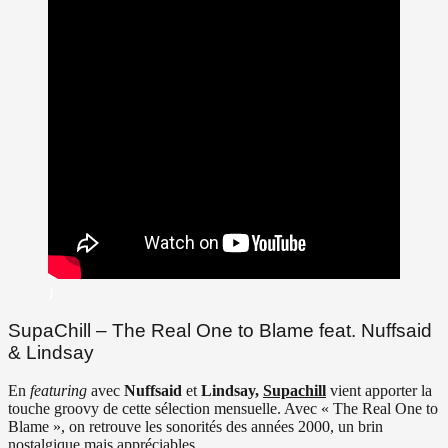
)
SupaChill – The Real One to Blame feat. Nuffsaid
& Lindsay
En
featuring
avec
Nuffsaid
et
Lindsay,
Supachill
vient apporter la
touche groovy de cette sélection mensuelle. Avec « The Real One to
Blame », on retrouve les sonorités des années 2000, un brin
nostalgique mais appréciables.