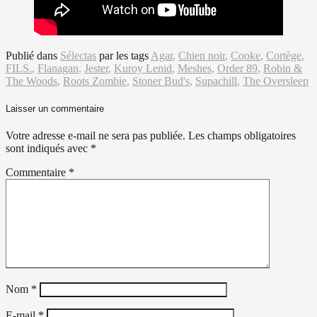
Publié dans
Sélectas
par
les tags
Agar
,
Chien noir
,
Cooke
,
Cortège
,
FILS.
,
Flanagan
,
Jester
,
Kuroy Lenid
,
Meshes
,
Order 89
,
Robin &
The Woods
,
Roots Zombie
,
Stoner Bud's
,
Supachill
,
The Oversleep
Laisser un commentaire
Votre adresse e-mail ne sera pas publiée.
Les champs obligatoires
sont indiqués avec
*
Commentaire
*
Nom
*
E-mail
*