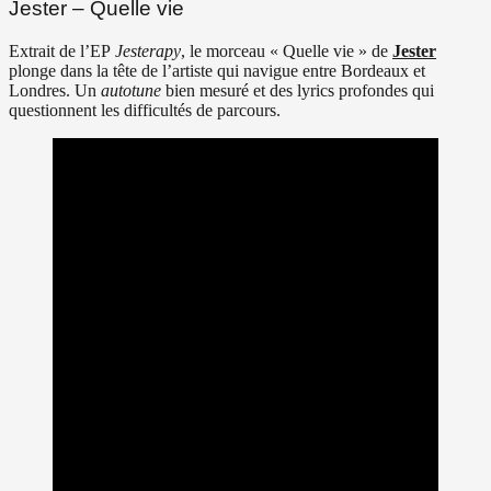
Jester – Quelle vie
Extrait de l’EP
Jesterapy
, le morceau « Quelle vie » de
Jester
plonge dans la tête de l’artiste qui navigue entre Bordeaux et
Londres. Un
autotune
bien mesuré et des lyrics profondes qui
questionnent les difficultés de parcours.