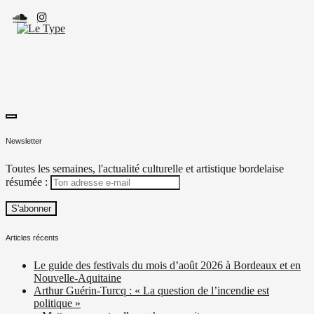
Skip
to
content
toggle
Média culturel, indépendant et local.
Le Type
open/close
Newsletter
sidebar
Toutes les semaines, l'actualité culturelle et artistique bordelaise
résumée :
Articles récents
Le guide des festivals du mois d’août 2026 à Bordeaux et en
Nouvelle-Aquitaine
Arthur Guérin-Turcq : « La question de l’incendie est
politique »