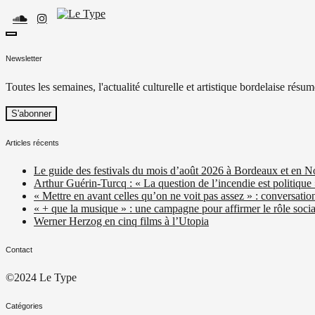
Skip
to
content
toggle
Le Type
Média culturel, indépendant et local.
open/close
Newsletter
sidebar
Toutes les semaines, l'actualité culturelle et artistique bordelaise résum
Articles récents
Le guide des festivals du mois d’août 2026 à Bordeaux et en N
Arthur Guérin-Turcq : « La question de l’incendie est politique
« Mettre en avant celles qu’on ne voit pas assez » : conversatio
« + que la musique » : une campagne pour affirmer le rôle social
Werner Herzog en cinq films à l’Utopia
Contact
©2024 Le Type
Catégories