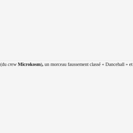
(du
crew
Microkosm
)
,
un morceau faussement classé « Dancehall » et p