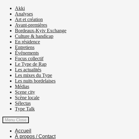
Akki
Analyses
Art et création
Avant-premières
Bordeaux-Kyiv Exchange
Culture & handicap
En résidence
Entretiens
Événements
Focus collectif
Le Type de Rap
Les actualités
Les mixes du Type
Les nuits bordelaises
Médias
Scene city
Scène locale
Sélectas
Type Talk
Menu
Close
Accueil
À propos / Contact