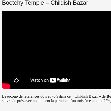
Bootchy Temple – Childish Bazar
Beaucoup de références 60’s et 70’s dans ce « Childish Bazar » de
Bo
suivre de près avec notamment la parution d’un troisième album
Glim
}