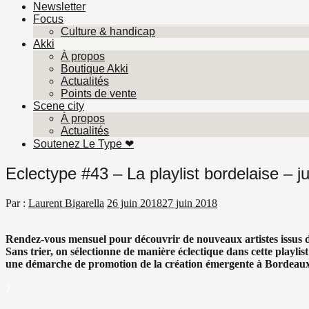
Newsletter
Focus
Culture & handicap
Akki
À propos
Boutique Akki
Actualités
Points de vente
Scene city
À propos
Actualités
Soutenez Le Type ❤︎
Eclectype #43 – La playlist bordelaise – j
Par :
Laurent Bigarella
26 juin 2018
27 juin 2018
Rendez-vous mensuel pour découvrir de nouveaux artistes issus de 
Sans trier, on sélectionne de manière éclectique dans cette playli
une démarche de promotion de la création émergente à Bordeaux
}