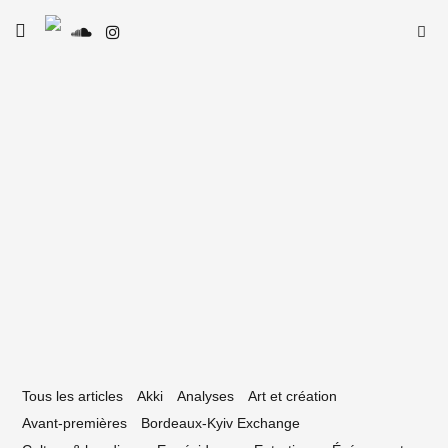
Skip
Searc
toggle
to
SE
Le Type
open/close
for:
sidebar
content
21 septembre 2021
 On a pris conscience des changements
faire » : rencontre avec Anetha
Tous les articles
Akki
Analyses
Art et création
Avant-premières
Bordeaux-Kyiv Exchange