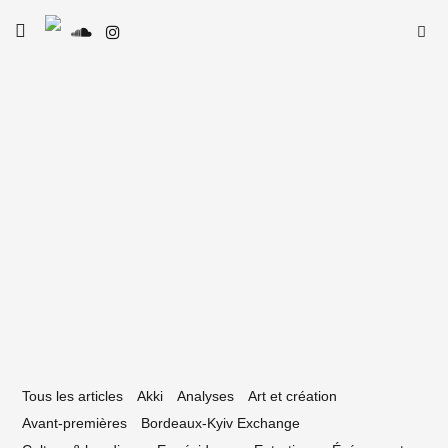
Skip
Searc
toggle
to
SE
Le Type
open/close
for:
sidebar
content
25 juin 2024
Alternative Urbaine : redécouvrir
ordeaux par la marche
Tous les articles
Akki
Analyses
Art et création
Avant-premières
Bordeaux-Kyiv Exchange