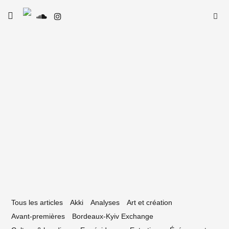
Skip
Searc
toggle
to
SE
Le Type
open/close
for:
sidebar
content
2 mars 2021
encontre avec le producteur SMIB, entre
rdeaux et Marseille
Tous les articles
Akki
Analyses
Art et création
Avant-premières
Bordeaux-Kyiv Exchange