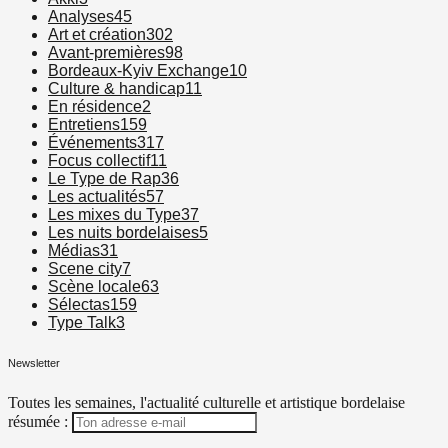
Analyses
45
Art et création
302
Avant-premières
98
Bordeaux-Kyiv Exchange
10
Culture & handicap
11
En résidence
2
Entretiens
159
Événements
317
Focus collectif
11
Le Type de Rap
36
Les actualités
57
Les mixes du Type
37
Les nuits bordelaises
5
Médias
31
Scene city
7
Scène locale
63
Sélectas
159
Type Talk
3
Newsletter
Toutes les semaines, l'actualité culturelle et artistique bordelaise
résumée :