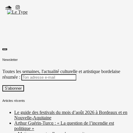
Skip
to
content
toggle
Le Type
Média culturel, indépendant et local.
open/close
Newsletter
sidebar
Toutes les semaines, l'actualité culturelle et artistique bordelaise
résumée :
Articles récents
Le guide des festivals du mois d’août 2026 à Bordeaux et en
Nouvelle-Aquitaine
Arthur Guérin-Turcq : « La question de l’incendie est
politique »