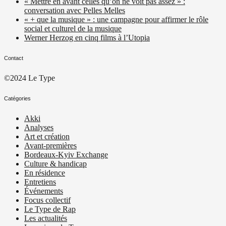
« Mettre en avant celles qu’on ne voit pas assez » :
conversation avec Pelles Melles
« + que la musique » : une campagne pour affirmer le rôle
social et culturel de la musique
Werner Herzog en cinq films à l’Utopia
Contact
©2024 Le Type
Catégories
Akki
Analyses
Art et création
Avant-premières
Bordeaux-Kyiv Exchange
Culture & handicap
En résidence
Entretiens
Événements
Focus collectif
Le Type de Rap
Les actualités