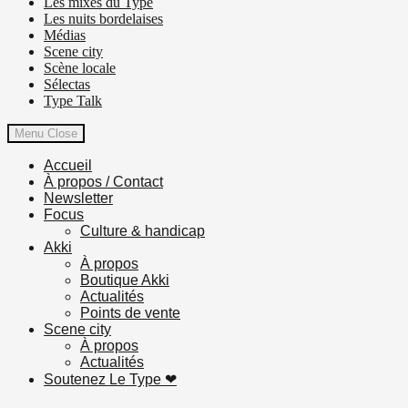
Les mixes du Type
Les nuits bordelaises
Médias
Scene city
Scène locale
Sélectas
Type Talk
Menu
Close
Accueil
À propos / Contact
Newsletter
Focus
Culture & handicap
Akki
À propos
Boutique Akki
Actualités
Points de vente
Scene city
À propos
Actualités
Soutenez Le Type ❤︎