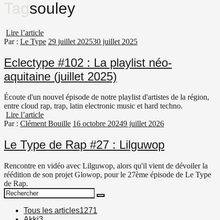
Tag
souley
Lire l’article
Par :
Le Type
29 juillet 2025
30 juillet 2025
Eclectype #102 : La playlist néo-
aquitaine (juillet 2025)
Écoute d'un nouvel épisode de notre playlist d'artistes de la région,
entre cloud rap, trap, latin electronic music et hard techno.
Lire l’article
Par :
Clément Bouille
16 octobre 2024
9 juillet 2026
Le Type de Rap #27 : Lilguwop
Rencontre en vidéo avec Lilguwop, alors qu'il vient de dévoiler la
réédition de son projet Glowop, pour le 27ème épisode de Le Type
de Rap.
Search
Search
for:
Tous les articles
1271
Akki
3