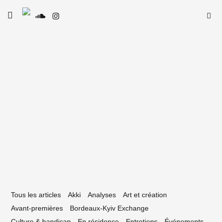
Skip
Searc
toggle
to
SE
Le Type
open/close
for:
sidebar
content
18 novembre 2019
FH : trentième édition flamboyante
Tous les articles
Akki
Analyses
Art et création
Avant-premières
Bordeaux-Kyiv Exchange
Culture & handicap
En résidence
Entretiens
Événements