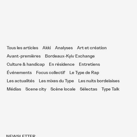
ordelaises en 2020
Tous les articles
Akki
Analyses
Art et création
Avant-premières
Bordeaux-Kyiv Exchange
Culture & handicap
En résidence
Entretiens
Événements
Focus collectif
Le Type de Rap
Les actualités
Les mixes du Type
Les nuits bordelaises
Médias
Scene city
Scène locale
Sélectas
Type Talk
NEWSLETTER