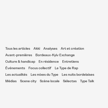
estival Bordeaux Rock : 18 ans et
ujours glocal
Tous les articles
Akki
Analyses
Art et création
Avant-premières
Bordeaux-Kyiv Exchange
Culture & handicap
En résidence
Entretiens
Événements
Focus collectif
Le Type de Rap
Les actualités
Les mixes du Type
Les nuits bordelaises
Médias
Scene city
Scène locale
Sélectas
Type Talk