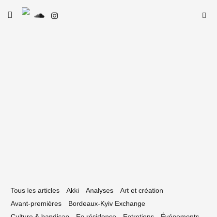
Skip
Searc
toggle
to
SE
Le Type
open/close
for:
sidebar
content
10 mai 2020
lt : le confinement en 19 tracks
Tous les articles
Akki
Analyses
Art et création
Avant-premières
Bordeaux-Kyiv Exchange
Culture & handicap
En résidence
Entretiens
Événements