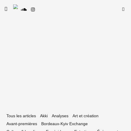
Skip
Searc
toggle
to
SE
Le Type
open/close
for:
sidebar
content
16 mai 2023
st Kultura : cultures alternatives
asques
Tous les articles
Akki
Analyses
Art et création
Avant-premières
Bordeaux-Kyiv Exchange