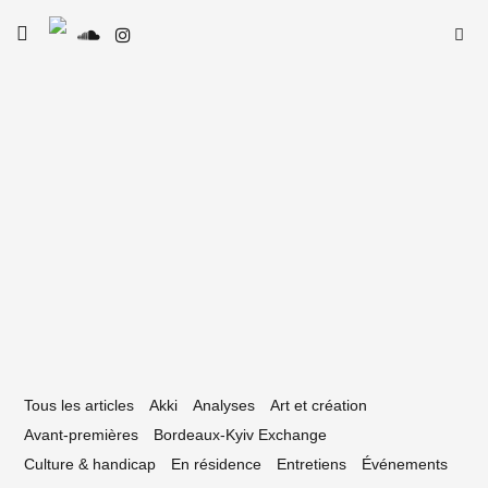
Skip
Searc
toggle
to
SE
Le Type
open/close
for:
sidebar
content
5 juillet 2024
es quêtes artistiques de Jeune Deep
Tous les articles
Akki
Analyses
Art et création
Avant-premières
Bordeaux-Kyiv Exchange
Culture & handicap
En résidence
Entretiens
Événements