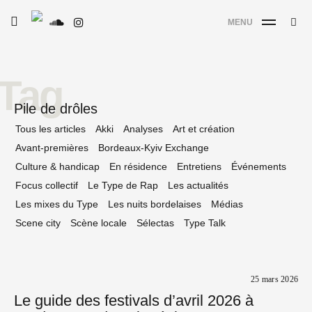
Skip
Searc
toggle
MENU
to
SE
Le Type
open/close
for:
sidebar
content
Tag
Pile de drôles
Tous les articles
Akki
Analyses
Art et création
Avant-premières
Bordeaux-Kyiv Exchange
Culture & handicap
En résidence
Entretiens
Événements
Focus collectif
Le Type de Rap
Les actualités
Les mixes du Type
Les nuits bordelaises
Médias
Scene city
Scène locale
Sélectas
Type Talk
25 mars 2026
Le guide des festivals d’avril 2026 à