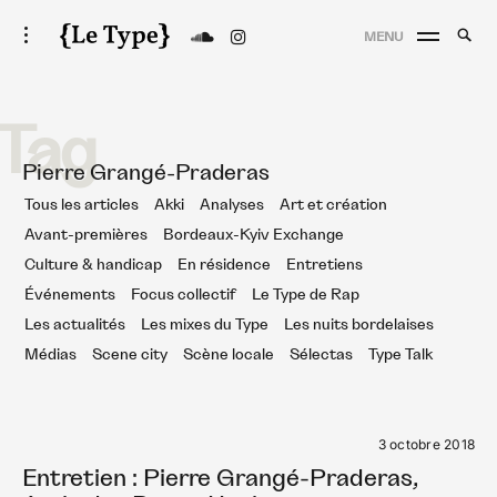
Skip
Searc
toggle
MENU
to
open/close
SEA
Le Type
for:
sidebar
content
Tag
Pierre Grangé-Praderas
Tous les articles
Akki
Analyses
Art et création
Avant-premières
Bordeaux-Kyiv Exchange
Culture & handicap
En résidence
Entretiens
Événements
Focus collectif
Le Type de Rap
Les actualités
Les mixes du Type
Les nuits bordelaises
Médias
Scene city
Scène locale
Sélectas
Type Talk
3 octobre 2018
Entretien : Pierre Grangé-Praderas,