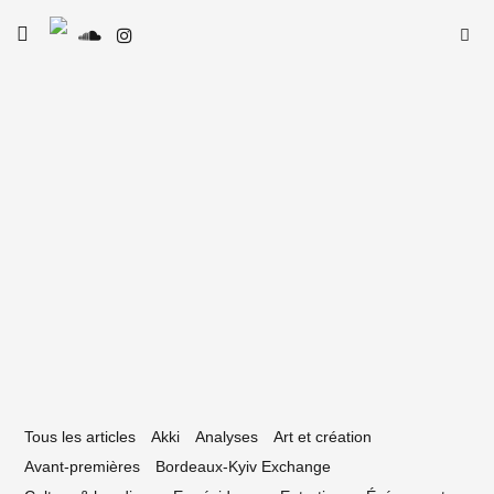
Skip
Searc
toggle
to
SE
Le Type
open/close
for:
sidebar
content
28 janvier 2026
26 vu par la scène électronique
rdelaise
Tous les articles
Akki
Analyses
Art et création
Avant-premières
Bordeaux-Kyiv Exchange