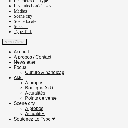
Les mixes du Type
Les nuits bordelaises
Médias
Scene city
Scène locale
Sélectas
Type Talk
Menu
Close
Accueil
À propos / Contact
Newsletter
Focus
Culture & handicap
Akki
À propos
Boutique Akki
Actualités
Points de vente
Scene city
À propos
Actualités
Soutenez Le Type ❤︎