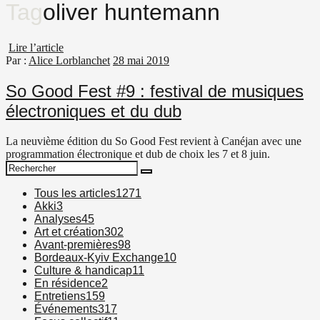
Tag
oliver huntemann
Lire l’article
Par :
Alice Lorblanchet
28 mai 2019
So Good Fest #9 : festival de musiques
électroniques et du dub
La neuvième édition du So Good Fest revient à Canéjan avec une
programmation électronique et dub de choix les 7 et 8 juin.
Search
Search
for:
Tous les articles
1271
Akki
3
Analyses
45
Art et création
302
Avant-premières
98
Bordeaux-Kyiv Exchange
10
Culture & handicap
11
En résidence
2
Entretiens
159
Événements
317