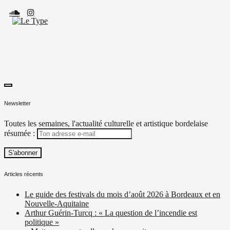
Skip
to
content
toggle
Le Type
Média culturel, indépendant et local.
open/close
Newsletter
sidebar
Toutes les semaines, l'actualité culturelle et artistique bordelaise
résumée :
Articles récents
Le guide des festivals du mois d’août 2026 à Bordeaux et en
Nouvelle-Aquitaine
Arthur Guérin-Turcq : « La question de l’incendie est
politique »