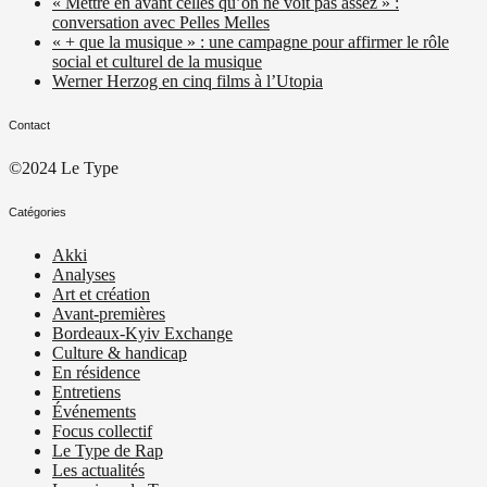
« Mettre en avant celles qu’on ne voit pas assez » :
conversation avec Pelles Melles
« + que la musique » : une campagne pour affirmer le rôle
social et culturel de la musique
Werner Herzog en cinq films à l’Utopia
Contact
©2024 Le Type
Catégories
Akki
Analyses
Art et création
Avant-premières
Bordeaux-Kyiv Exchange
Culture & handicap
En résidence
Entretiens
Événements
Focus collectif
Le Type de Rap
Les actualités