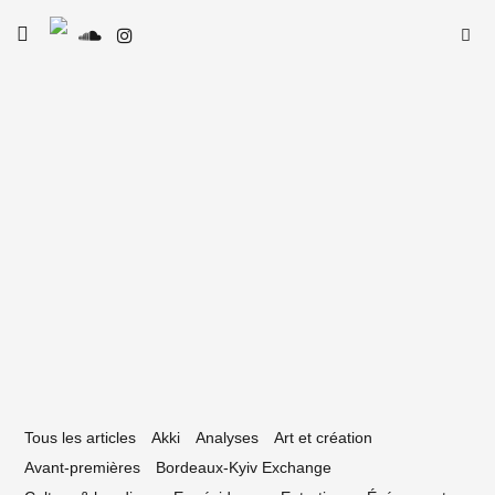
Skip
Searc
toggle
to
SE
Le Type
open/close
for:
sidebar
content
18 avril 2023
upercamp : une tournée néo-aquitaine
ant la quatrième édition du festival
Tous les articles
Akki
Analyses
Art et création
Avant-premières
Bordeaux-Kyiv Exchange