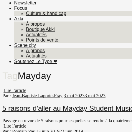
Newsletter
Focus
Culture & handicap
Akki
À propos
Boutique Akki
Actualités
Points de vente
Scene city
À propos
Actualités
Soutenez Le Type ❤︎
Tag
Mayday
Lire l’article
Par :
Jean-Baptiste Laporte-Fray
3 mai 2023
3 mai 2023
5 raisons d’aller au Mayday Student Musi
Passage en revue de 5 raisons pour lesquelles se rendre à la quatrièm
Lire l’article
Par :
Romain Vas
13 juin 2019
22 juin 2019