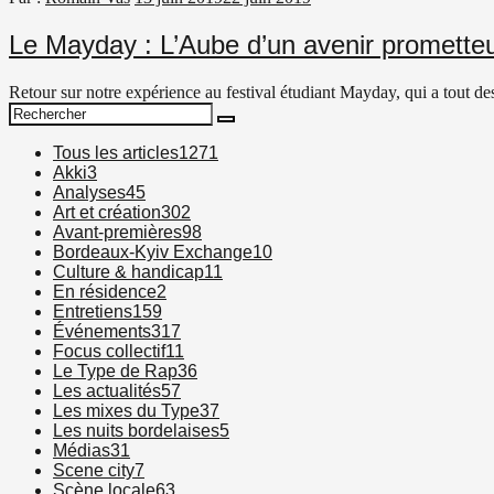
Le Mayday : L’Aube d’un avenir promette
Retour sur notre expérience au festival étudiant Mayday, qui a tout d
Search
Search
for:
Tous les articles
1271
Akki
3
Analyses
45
Art et création
302
Avant-premières
98
Bordeaux-Kyiv Exchange
10
Culture & handicap
11
En résidence
2
Entretiens
159
Événements
317
Focus collectif
11
Le Type de Rap
36
Les actualités
57
Les mixes du Type
37
Les nuits bordelaises
5
Médias
31
Scene city
7
Scène locale
63