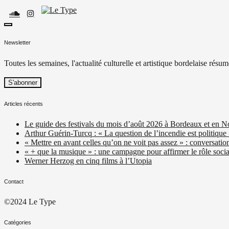
Skip
to
content
toggle
Le Type
Média culturel, indépendant et local.
open/close
Newsletter
sidebar
Toutes les semaines, l'actualité culturelle et artistique bordelaise résum
Articles récents
Le guide des festivals du mois d’août 2026 à Bordeaux et en N
Arthur Guérin-Turcq : « La question de l’incendie est politique
« Mettre en avant celles qu’on ne voit pas assez » : conversatio
« + que la musique » : une campagne pour affirmer le rôle social
Werner Herzog en cinq films à l’Utopia
Contact
©2024 Le Type
Catégories