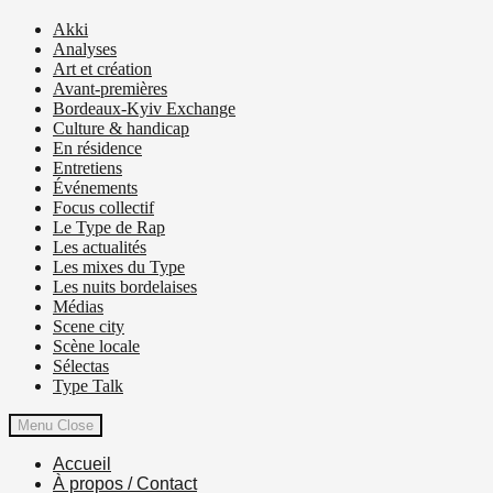
Akki
Analyses
Art et création
Avant-premières
Bordeaux-Kyiv Exchange
Culture & handicap
En résidence
Entretiens
Événements
Focus collectif
Le Type de Rap
Les actualités
Les mixes du Type
Les nuits bordelaises
Médias
Scene city
Scène locale
Sélectas
Type Talk
Menu
Close
Accueil
À propos / Contact