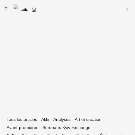
Skip
Searc
toggle
to
SE
Le Type
open/close
for:
sidebar
content
7 avril 2024
ordeaux-Kyiv Exchange 03 avec
iaconcept et Lüma-G
Tous les articles
Akki
Analyses
Art et création
Avant-premières
Bordeaux-Kyiv Exchange