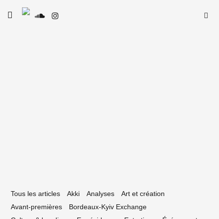
Skip
Searc
toggle
to
SE
Le Type
open/close
for:
sidebar
content
7 septembre 2022
ne playlist du Gospel et du nouveau
bel bordelais Club Teckel
Tous les articles
Akki
Analyses
Art et création
Avant-premières
Bordeaux-Kyiv Exchange