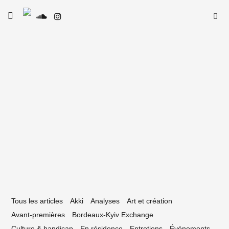
Skip
Searc
toggle
to
SE
Le Type
open/close
for:
sidebar
content
18 novembre 2019
FH : trentième édition flamboyante
Tous les articles
Akki
Analyses
Art et création
Avant-premières
Bordeaux-Kyiv Exchange
Culture & handicap
En résidence
Entretiens
Événements