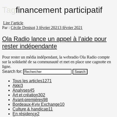
Tag
financement participatif
Lire l’article
Par :
Cécile Denisot
3 février 2021
3 février 2021
Ola Radio lance un appel à l’aide pour
rester indépendante
Pour rester un média indépendant, la webradio Ola Radio compte
sur la solidarité de sa communauté et met en place une cagnotte en
ligne.
Search for:
Search
Tous les articles
1271
Akki
3
Analyses
45
Art et création
302
Avant-premières
98
Bordeaux-Kyiv Exchange
10
Culture & handicap
11
En résidence
2