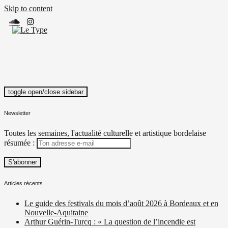
Skip to content
toggle open/close sidebar
Le Type
Média culturel, indépendant et local.
Newsletter
Toutes les semaines, l'actualité culturelle et artistique bordelaise
résumée :
Articles récents
Le guide des festivals du mois d’août 2026 à Bordeaux et en
Nouvelle-Aquitaine
Arthur Guérin-Turcq : « La question de l’incendie est