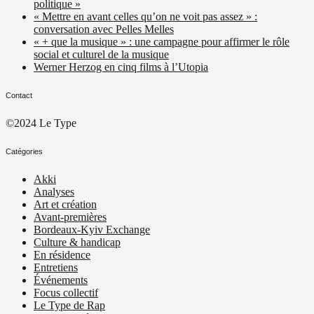
politique »
« Mettre en avant celles qu’on ne voit pas assez » :
conversation avec Pelles Melles
« + que la musique » : une campagne pour affirmer le rôle
social et culturel de la musique
Werner Herzog en cinq films à l’Utopia
Contact
©2024 Le Type
Catégories
Akki
Analyses
Art et création
Avant-premières
Bordeaux-Kyiv Exchange
Culture & handicap
En résidence
Entretiens
Événements
Focus collectif
Le Type de Rap