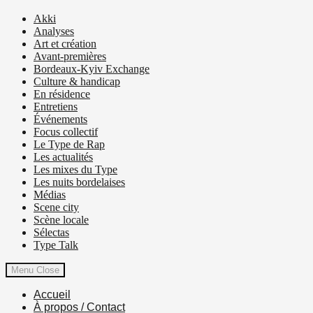
Akki
Analyses
Art et création
Avant-premières
Bordeaux-Kyiv Exchange
Culture & handicap
En résidence
Entretiens
Événements
Focus collectif
Le Type de Rap
Les actualités
Les mixes du Type
Les nuits bordelaises
Médias
Scene city
Scène locale
Sélectas
Type Talk
Menu
Close
Accueil
À propos / Contact