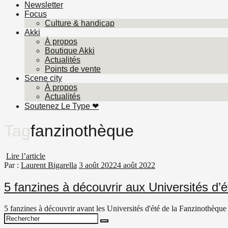
Newsletter
Focus
Culture & handicap
Akki
À propos
Boutique Akki
Actualités
Points de vente
Scene city
À propos
Actualités
Soutenez Le Type ❤︎
Tag
fanzinothèque
Lire l’article
Par :
Laurent Bigarella
3 août 2022
4 août 2022
5 fanzines à découvrir aux Universités d’é
5 fanzines à découvrir avant les Universités d'été de la Fanzinothèque
Search
Search
for: