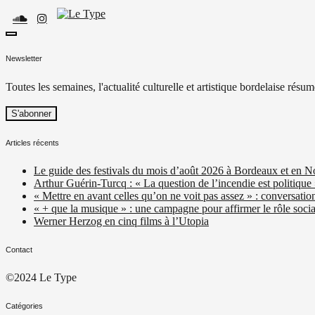
Skip
to
content
toggle
Le Type
Média culturel, indépendant et local.
open/close
Newsletter
sidebar
Toutes les semaines, l'actualité culturelle et artistique bordelaise résum
Articles récents
Le guide des festivals du mois d’août 2026 à Bordeaux et en N
Arthur Guérin-Turcq : « La question de l’incendie est politique
« Mettre en avant celles qu’on ne voit pas assez » : conversatio
« + que la musique » : une campagne pour affirmer le rôle social
Werner Herzog en cinq films à l’Utopia
Contact
©2024 Le Type
Catégories