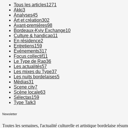
Tous les articles
1271
Akki
3
Analyses
45
Art et création
302
Avant-premières
98
Bordeaux-Kyiv Exchange
10
Culture & handicap
11
En résidence
2
Entretiens
159
Événements
317
Focus collectif
11
Le Type de Rap
36
Les actualités
57
Les mixes du Type
37
Les nuits bordelaises
5
Médias
31
Scene city
7
Scène locale
63
Sélectas
159
Type Talk
3
Newsletter
Toutes les semaines, l'actualité culturelle et artistique bordelaise résum