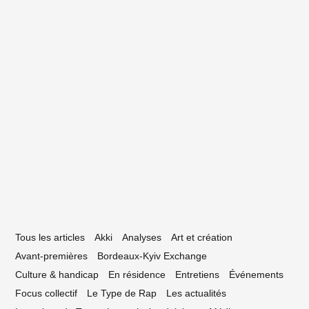
s territoires liminaux de l’Espace29
30 mars 2022
Espace29 mobilisé pour l’Ukraine
Tous les articles
Akki
Analyses
Art et création
Avant-premières
Bordeaux-Kyiv Exchange
Culture & handicap
En résidence
Entretiens
Événements
Focus collectif
Le Type de Rap
Les actualités