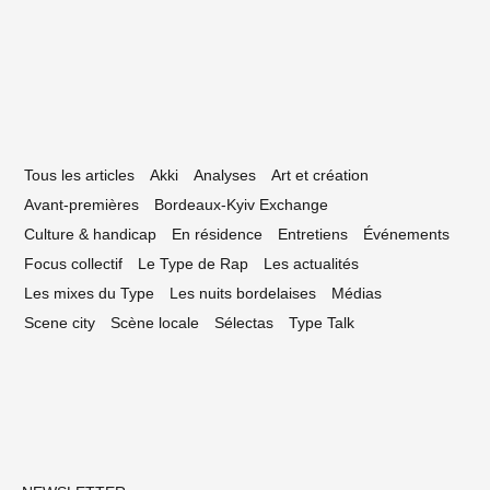
at 3/4
Tous les articles
Akki
Analyses
Art et création
Avant-premières
Bordeaux-Kyiv Exchange
Culture & handicap
En résidence
Entretiens
Événements
Focus collectif
Le Type de Rap
Les actualités
Les mixes du Type
Les nuits bordelaises
Médias
Scene city
Scène locale
Sélectas
Type Talk