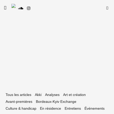
Skip
Searc
toggle
to
SE
Le Type
open/close
for:
sidebar
content
10 juin 2022
REMIÈRE : TILLOUS — Seq Sebtisynth
Tous les articles
Akki
Analyses
Art et création
Avant-premières
Bordeaux-Kyiv Exchange
Culture & handicap
En résidence
Entretiens
Événements