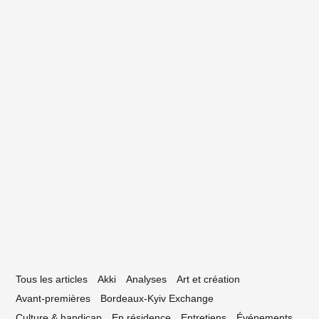
lectype #108 : La playlist néo-aquitaine
mars 2026)
31 octobre 2024
an du Voyage, portrait d’un explorateur
onore
Tous les articles
Akki
Analyses
Art et création
Avant-premières
Bordeaux-Kyiv Exchange
Culture & handicap
En résidence
Entretiens
Événements