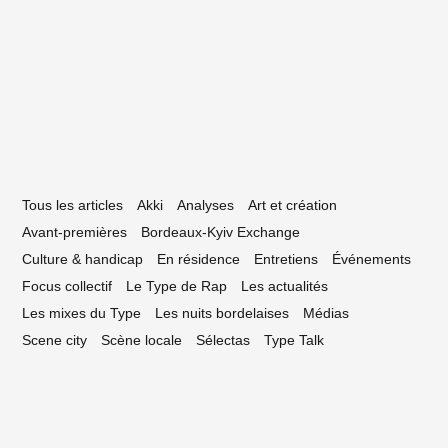
ddies du rap, l’exposition qui affiche les
égalités dans le hip hop
Tous les articles
Akki
Analyses
Art et création
Avant-premières
Bordeaux-Kyiv Exchange
Culture & handicap
En résidence
Entretiens
Événements
Focus collectif
Le Type de Rap
Les actualités
Les mixes du Type
Les nuits bordelaises
Médias
Scene city
Scène locale
Sélectas
Type Talk