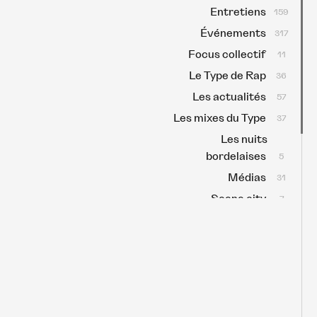
Entretiens
159
Événements
317
Focus collectif
11
Le Type de Rap
36
Les actualités
57
Les mixes du Type
37
Les nuits
bordelaises
5
Médias
31
Scene city
7
Scène locale
63
Sélectas
159
Type Talk
3