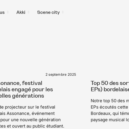
us
Akki
Scene city
toggle
toggle
toggle
child
child
child
menu
menu
menu
2 septembre 2025
onance, festival
Top 50 des sor
lais engagé pour les
EPs) bordelais
elles générations
Notre top 50 des m
e projecteur sur le festival
EPs écoutés cette 
lais Assonance, événement
Bordeaux, qui témoi
pour une nouvelle génération
paysage musical lo
stes et ouvert au public étudiant.