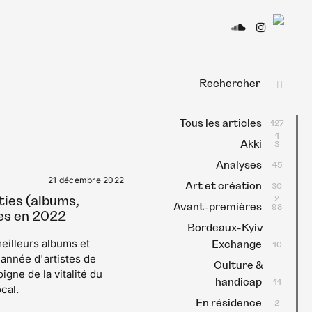
Le
Médi
culturel
Type
indépendan
et local
Search
SEAR
for:
Tous les articles
127
1
Akki
3
Analyses
45
21 décembre 2022
Art et création
30
ties (albums,
2
Avant-premières
98
es en 2022
Bordeaux-Kyiv
eilleurs albums et
Exchange
10
année d'artistes de
Culture &
gne de la vitalité du
handicap
11
cal.
En résidence
2