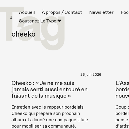
Tag
Skip
Accueil
À propos / Contact
Newsletter
Foc
toggle
to
open/close
Soutenez Le Type ❤︎
sidebar
content
cheeko
26 juin 2026
Cheeko : « Je ne me suis
L’Ass
jamais senti aussi entouré en
borde
faisant de la musique »
nouv
Entretien avec le rappeur bordelais
Coup d
Cheeko qui prépare son prochain
borde
album et a lancé une campagne Ulule
pensé 
pour mobiliser sa communauté.
d'arti