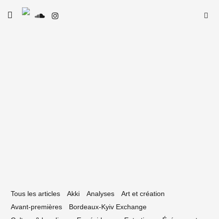
Skip
Searc
toggle
to
SE
Le Type
open/close
for:
sidebar
content
28 mai 2019
o Good Fest #9 : festival de musiques
ectroniques et du dub
Tous les articles
Akki
Analyses
Art et création
Avant-premières
Bordeaux-Kyiv Exchange