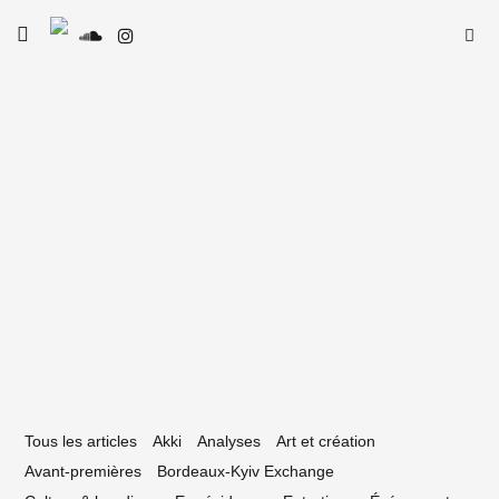
Skip
Searc
toggle
to
SE
Le Type
open/close
for:
sidebar
content
7 mars 2022
estival Bordeaux Rock : 18 ans et
ujours glocal
Tous les articles
Akki
Analyses
Art et création
Avant-premières
Bordeaux-Kyiv Exchange