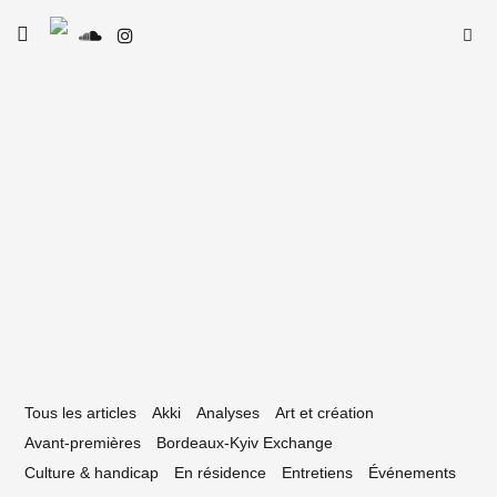
Skip
Searc
toggle
to
SE
Le Type
open/close
for:
sidebar
content
16 janvier 2026
REMIÈRE : Whytee – Sista Lova
Tous les articles
Akki
Analyses
Art et création
Avant-premières
Bordeaux-Kyiv Exchange
Culture & handicap
En résidence
Entretiens
Événements