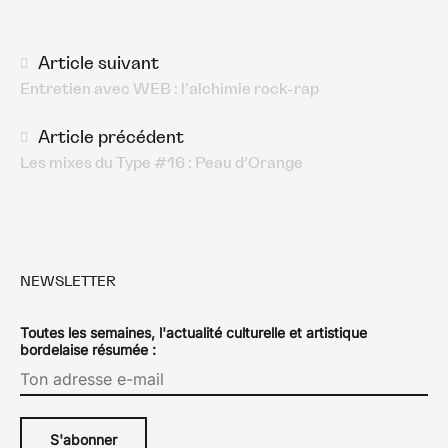
Navigation
Article suivant
Entretien avec WEB : l’alchimie rock-rap
des
articles
Article précédent
Les mixes du Type #16 : Peau d’Orange
NEWSLETTER
Toutes les semaines, l'actualité culturelle et artistique
bordelaise résumée :