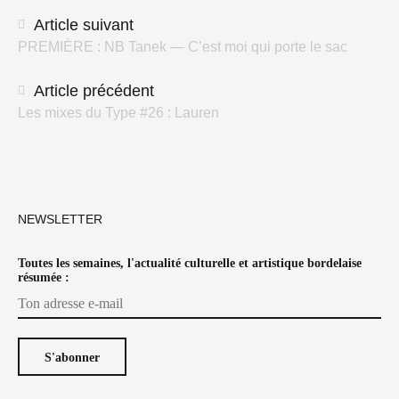
Navigation
Article suivant
PREMIÈRE : NB Tanek — C’est moi qui porte le sac
des
articles
Article précédent
Les mixes du Type #26 : Lauren
NEWSLETTER
Toutes les semaines, l'actualité culturelle et artistique bordelaise
résumée :