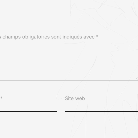
s champs obligatoires sont indiqués avec
*
l
*
Site web