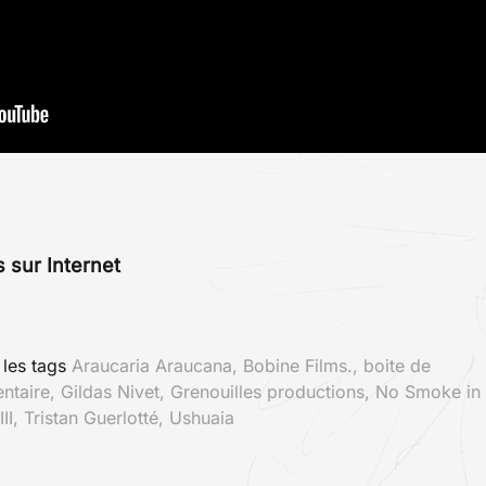
s sur Internet
r
les tags
Araucaria Araucana
,
Bobine Films.
,
boite de
ntaire
,
Gildas Nivet
,
Grenouilles productions
,
No Smoke in
II
,
Tristan Guerlotté
,
Ushuaia