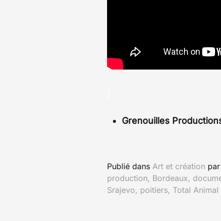
)
Grenouilles Production
Publié dans
Art et création
pa
production
,
Bordeaux
,
docume
Srajevo
,
poitiers
,
Total Animal I