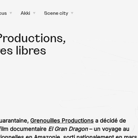
cus
Akki
Scene city
toggle
toggle
toggle
child
child
child
menu
menu
menu
Productions,
s libres
quarantaine,
Grenouilles Productions
a décidé de
 film documentaire
El Gran Dragon
– un voyage au
ionnelles en Amazonie, sorti nationalement en mars