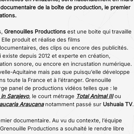
er documentaire de la boîte de production, le premier
ations.
s,
Grenouilles Productions
est une boite qui travaille
Elle produit et réalise des films
ocumentaires, des clips ou encore des publicités.
existe depuis 2012 et experte en création,
isation sonore, ou encore en incrustation numérique.
velle-Aquitaine mais pas que puisqu’elle développe
s toute la France et à l’étranger. Grenouille
ge panel de productions vidéos telles que : le
in Sarajevo
, le court métrage
Total Animal III
ou
aucaria Araucana
notamment passé sur
Ushuaia TV
.
emier documentaire. Au vu du contexte, l’équipe
Grenouille Productions a souhaité le rendre libre