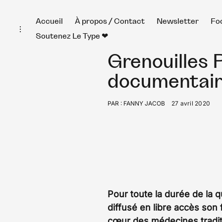
Skip
Accueil
À propos / Contact
Newsletter
Fo
toggle
to
open/close
Soutenez Le Type ❤︎
sidebar
content
Grenouilles 
documentaire
PAR :
FANNY JACOB
27 avril 2020
Pour toute la durée de la 
diffusé en libre accès son
cœur des médecines tradit