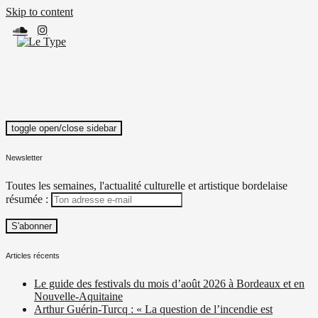
Skip to content
toggle open/close sidebar
Le Type
Média culturel, indépendant et local.
Newsletter
Toutes les semaines, l'actualité culturelle et artistique bordelaise
résumée :
Articles récents
Le guide des festivals du mois d’août 2026 à Bordeaux et en
Nouvelle-Aquitaine
Arthur Guérin-Turcq : « La question de l’incendie est