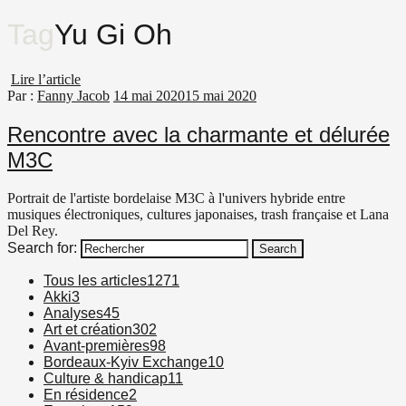
Tag
Yu Gi Oh
Lire l’article
Par :
Fanny Jacob
14 mai 2020
15 mai 2020
Rencontre avec la charmante et délurée
M3C
Portrait de l'artiste bordelaise M3C à l'univers hybride entre
musiques électroniques, cultures japonaises, trash française et Lana
Del Rey.
Search for:
Search
Tous les articles
1271
Akki
3
Analyses
45
Art et création
302
Avant-premières
98
Bordeaux-Kyiv Exchange
10
Culture & handicap
11
En résidence
2