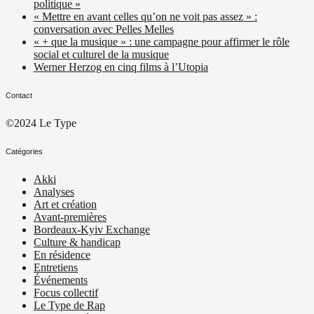
politique »
« Mettre en avant celles qu’on ne voit pas assez » :
conversation avec Pelles Melles
« + que la musique » : une campagne pour affirmer le rôle
social et culturel de la musique
Werner Herzog en cinq films à l’Utopia
Contact
©2024 Le Type
Catégories
Akki
Analyses
Art et création
Avant-premières
Bordeaux-Kyiv Exchange
Culture & handicap
En résidence
Entretiens
Événements
Focus collectif
Le Type de Rap