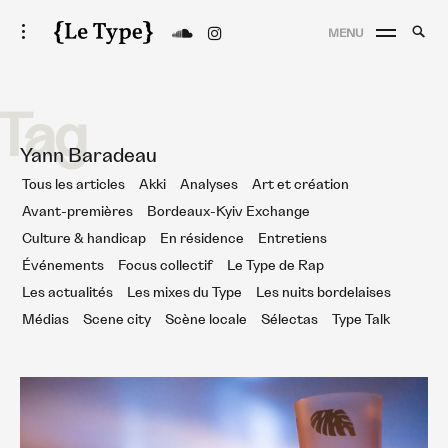
Skip
Searc
toggle
MENU
to
open/close
SEA
Le Type
for:
sidebar
content
Tag
Yann Baradeau
Tous les articles
Akki
Analyses
Art et création
Avant-premières
Bordeaux-Kyiv Exchange
Culture & handicap
En résidence
Entretiens
Événements
Focus collectif
Le Type de Rap
Les actualités
Les mixes du Type
Les nuits bordelaises
Médias
Scene city
Scène locale
Sélectas
Type Talk