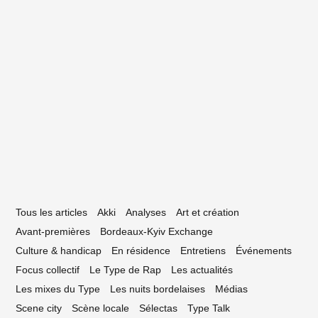
16 mai 2020
Pouvoir se servir de cette crise pour se
oser les bonnes questions » (Sean
uchard, Talitres)
Tous les articles
Akki
Analyses
Art et création
Avant-premières
Bordeaux-Kyiv Exchange
Culture & handicap
En résidence
Entretiens
Événements
Focus collectif
Le Type de Rap
Les actualités
Les mixes du Type
Les nuits bordelaises
Médias
Scene city
Scène locale
Sélectas
Type Talk