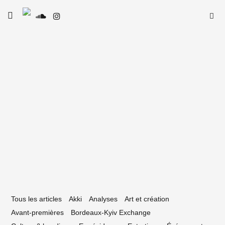
Skip
Searc
toggle
to
SE
Le Type
open/close
for:
sidebar
content
22 novembre 2020
bonnes raisons de voir Les
ombattants, de Thomas Cailley
Tous les articles
Akki
Analyses
Art et création
Avant-premières
Bordeaux-Kyiv Exchange