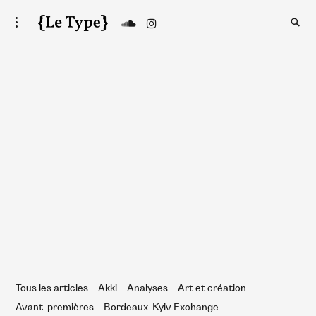
Skip
Searc
toggle
to
open/close
SEA
Le Type
for:
sidebar
content
29 novembre 2023
stival Afriques en vision : 7 films à voir
Tous les articles
Akki
Analyses
Art et création
Avant-premières
Bordeaux-Kyiv Exchange