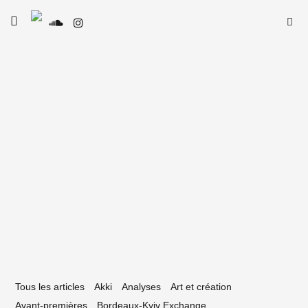
Skip
Searc
toggle
to
open/close
SE
Le Type
for:
sidebar
content
29 juin 2020
ncontre avec le duo hardcore et sensitif
oumon
Tous les articles
Akki
Analyses
Art et création
Avant-premières
Bordeaux-Kyiv Exchange