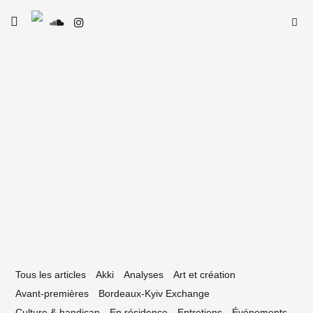
Skip
Searc
toggle
to
SE
Le Type
open/close
for:
sidebar
content
12 mars 2019
déral Fest #2 : raout psyché bordelais
Tous les articles
Akki
Analyses
Art et création
Avant-premières
Bordeaux-Kyiv Exchange
Culture & handicap
En résidence
Entretiens
Événements