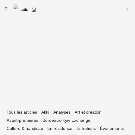
Skip
Searc
toggle
to
SE
Le Type
open/close
for:
sidebar
content
20 février 2019
ery James, un homme à contre courant
Tous les articles
Akki
Analyses
Art et création
Avant-premières
Bordeaux-Kyiv Exchange
Culture & handicap
En résidence
Entretiens
Événements