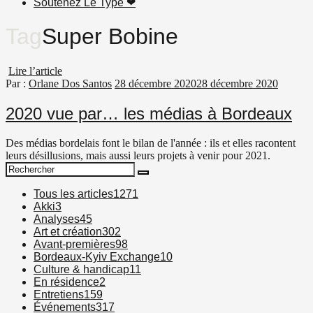
Soutenez Le Type ❤︎
Tag
Super Bobine
Lire l’article
Par :
Orlane Dos Santos
28 décembre 2020
28 décembre 2020
2020 vue par… les médias à Bordeaux
Des médias bordelais font le bilan de l'année : ils et elles racontent
leurs désillusions, mais aussi leurs projets à venir pour 2021.
Search
Search
for:
Tous les articles
1271
Akki
3
Analyses
45
Art et création
302
Avant-premières
98
Bordeaux-Kyiv Exchange
10
Culture & handicap
11
En résidence
2
Entretiens
159
Événements
317