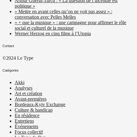
Arthur Guérin-Turcq : « La question de l’incendie est
politique »
« Mettre en avant celles qu’on ne voit pas assez » :
conversation avec Pelles Melles
« + que la musique » : une campagne pour affirmer le rôle
social et culturel de la musique
Werner Herzog en cinq films à l’Utopia
Contact
©2024 Le Type
Catégories
Akki
Analyses
Art et création
Avant-premières
Bordeaux-Kyiv Exchange
Culture & handicap
En résidence
Entretiens
Événements
Focus collectif