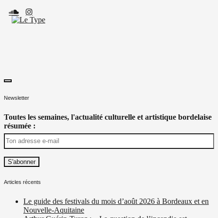
Skip
to
content
toggle
Le Type
Média culturel, indépendant et local.
open/close
Newsletter
sidebar
Toutes les semaines, l'actualité culturelle et artistique bordelaise
résumée :
Articles récents
Le guide des festivals du mois d’août 2026 à Bordeaux et en
Nouvelle-Aquitaine