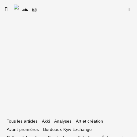
Skip
Searc
toggle
to
SE
Le Type
open/close
for:
sidebar
content
3 mai 2024
lectype #90 — La playlist néo-aquitaine
 avril 2024
Tous les articles
Akki
Analyses
Art et création
Avant-premières
Bordeaux-Kyiv Exchange