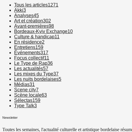
Tous les articles
1271
Akki
3
Analyses
45
Art et création
302
Avant-premières
98
Bordeaux-Kyiv Exchange
10
Culture & handicap
11
En résidence
2
Entretiens
159
Événements
317
Focus collectif
11
Le Type de Rap
36
Les actualités
57
Les mixes du Type
37
Les nuits bordelaises
5
Médias
31
Scene city
7
Scène locale
63
Sélectas
159
Type Talk
3
Newsletter
Toutes les semaines, l'actualité culturelle et artistique bordelaise résum