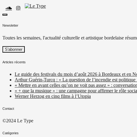
Skip
to
content
toggle
Le Type
Média culturel, indépendant et local.
open/close
Newsletter
sidebar
Toutes les semaines, l'actualité culturelle et artistique bordelaise résum
Articles récents
Le guide des festivals du mois d’août 2026 à Bordeaux et en N
Arthur Guérin-Turcq : « La question de l’incendie est politique
« Mettre en avant celles qu’on ne voit pas assez » : conversatio
« + que la musique » : une campagne pour affirmer le rôle social
Werner Herzog en cinq films à l’Utopia
Contact
©2024 Le Type
Catégories