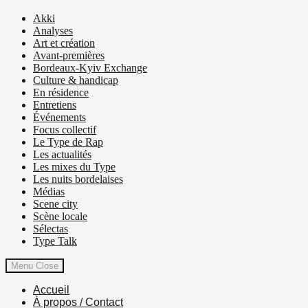
Akki
Analyses
Art et création
Avant-premières
Bordeaux-Kyiv Exchange
Culture & handicap
En résidence
Entretiens
Événements
Focus collectif
Le Type de Rap
Les actualités
Les mixes du Type
Les nuits bordelaises
Médias
Scene city
Scène locale
Sélectas
Type Talk
Menu
Close
Accueil
À propos / Contact