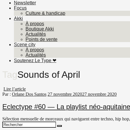
Newsletter
Focus
Culture & handicap
Akki
À propos
Boutique Akki
Actualités
Points de vente
Scene city
À propos
Actualités
Soutenez Le Type ❤︎
Tag
Sounds of April
Lire l’article
Par :
Orlane Dos Santos
27 novembre 2020
27 novembre 2020
Eclectype #60 — La playlist néo-aquitai
Sélection mensuelle de morceaux qui naviguent entre techno, hip hop,
Search
Search
for: