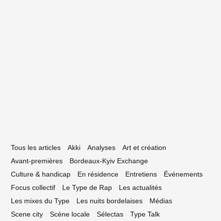
23 mars 2017
s 5 pépytes de – À l’eau
Tous les articles
Akki
Analyses
Art et création
Avant-premières
Bordeaux-Kyiv Exchange
Culture & handicap
En résidence
Entretiens
Événements
Focus collectif
Le Type de Rap
Les actualités
Les mixes du Type
Les nuits bordelaises
Médias
Scene city
Scène locale
Sélectas
Type Talk