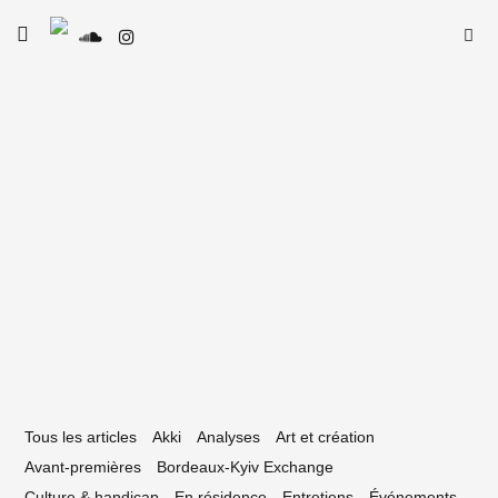
Skip
Searc
toggle
to
open/close
SE
Le Type
for:
sidebar
content
5 mars 2025
e Type de Rap #29 – Yoshi Di Original
Tous les articles
Akki
Analyses
Art et création
Avant-premières
Bordeaux-Kyiv Exchange
Culture & handicap
En résidence
Entretiens
Événements